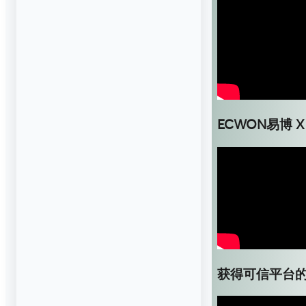
ECWON易博 X
获得可信平台