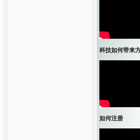
科技如何带来
如何注册