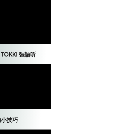
 TOKKI 張語昕
的小技巧