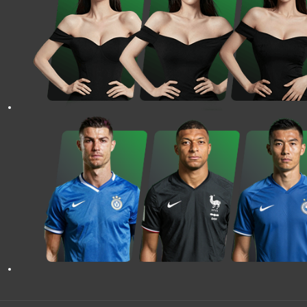
*****
马币
3,666
n******
马币
9,835
*******
新币
10,500
K*******
马币
17,670
n8*******
新币
3,798