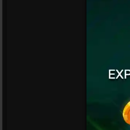
真人
真人
老虎
真人
体育
真人
真人
体育
真人