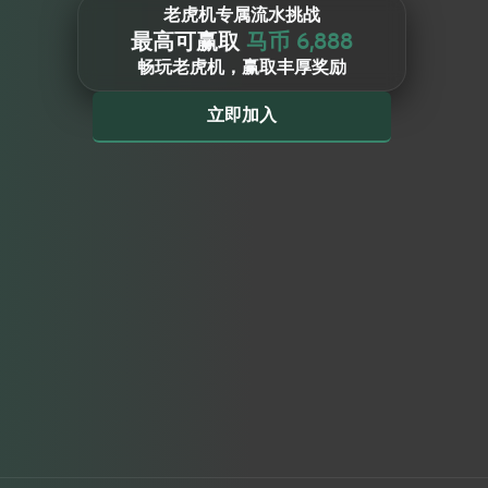
老虎机专属流水挑战
最高可赢取
马币 6,888
畅玩老虎机，赢取丰厚奖励
立即加入
娱乐场
性感百家乐
🇲🇾
A*
娱乐场
AG 游戏
🇲🇾
Ke
博彩
M-sports
🇸🇬
AJ
娱乐场
AG 游戏
🇲🇾
Ah
机游戏
BNG 游戏
🇸🇬
Ke