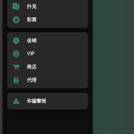
扑克
彩票
促销
VIP
商店
真人
代理
真人
体育
诈骗警报
真人
老虎