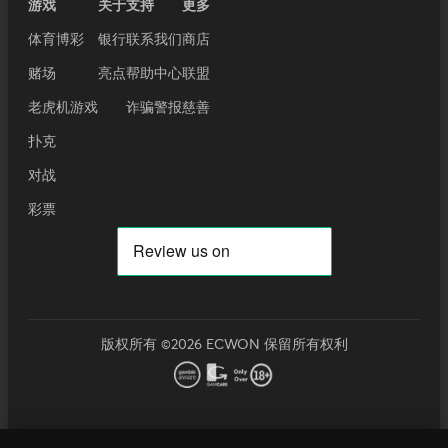
游戏
关于
支持
更多
体育博彩
银行
联系我们
商店
赌场
亮点
帮助中心
联盟
老虎机游戏
诈骗警报
慈善
扑克
对战
彩票
版权所有 ©2026 ECWON 保留所有权利