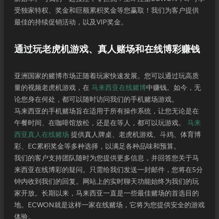
受独家特权、奖金和巨额累积奖金等您赢取！我们为客户提供
最佳的持续促销活动，以及VIP奖金。
通过玩老虎机游戏、真人赌场和在线博彩赚钱
亚洲国家的赌博市场正随着玩家快速发展。您可以通过玩高质
量的视频老虎机游戏，在
马来西亚在线赌博
中赚钱。如今，无
论您身在何处，都可以随时访问我们的手机赌场游戏。
马来西亚的手机赌场旨在适用于所有操作系统，让您无论是在
午餐时间、在咖啡馆放松，还是在等人，都可以玩游戏。
马来
西亚真人在线赌场
提供真人牌桌、老虎机游戏、斗鸡、体育博
彩、EC累积奖金等多种选择，以满足各种品味和预算。
我们的客户支持团队随时为您提供更多信息，并回答您关于马
来西亚在线博彩的疑问。只需给我们发送一封邮件，您将在5分
钟内收到我们的回复。网站上的实时聊天功能始终为我们的玩
家开放。长期以来，马来西亚一直是一些最佳赌场的首选目的
地。ECWON就是这样一家在线赌场，它将为您提供安全的游戏
体验。