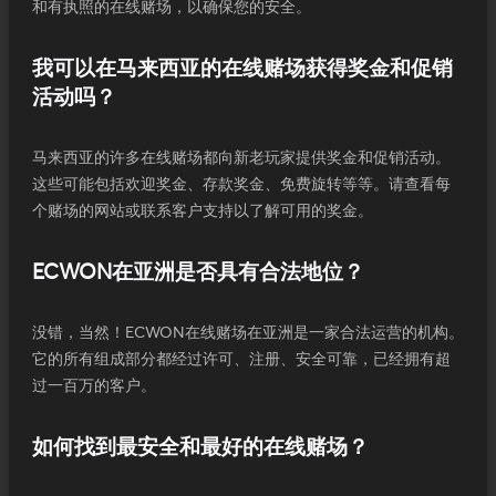
和有执照的在线赌场，以确保您的安全。
我可以在马来西亚的在线赌场获得奖金和促销
活动吗？
马来西亚的许多在线赌场都向新老玩家提供奖金和促销活动。
这些可能包括欢迎奖金、存款奖金、免费旋转等等。请查看每
个赌场的网站或联系客户支持以了解可用的奖金。
ECWON在亚洲是否具有合法地位？
没错，当然！ECWON在线赌场在亚洲是一家合法运营的机构。
它的所有组成部分都经过许可、注册、安全可靠，已经拥有超
过一百万的客户。
如何找到最安全和最好的在线赌场？