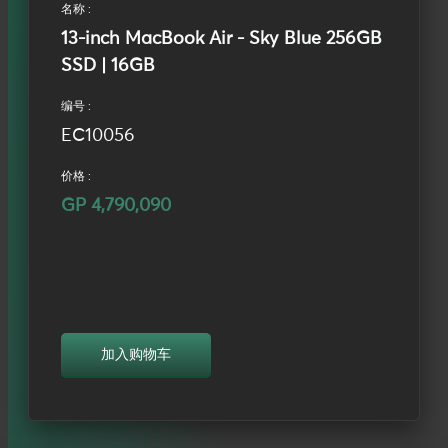
名称 :
13-inch MacBook Air - Sky Blue 256GB
SSD | 16GB
编号 :
EC10056
价格 :
GP 4,790,090
加入购物车