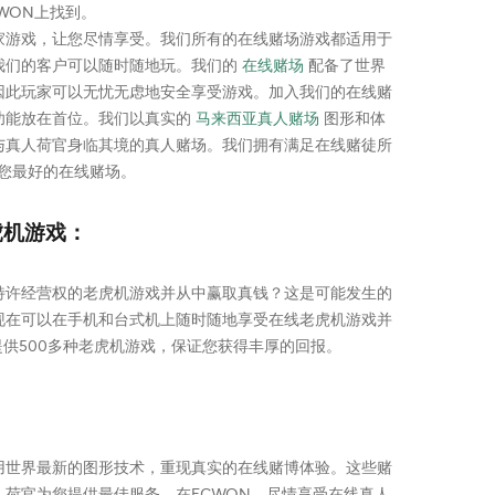
WON上找到。
家游戏，让您尽情享受。我们所有的在线赌场游戏都适用于
我们的客户可以随时随地玩。我们的
在线赌场
配备了世界
因此玩家可以无忧无虑地安全享受游戏。加入我们的在线赌
功能放在首位。我们以真实的
马来西亚真人赌场
图形和体
与真人荷官身临其境的真人赌场。我们拥有满足在线赌徒所
您最好的在线赌场。
虎机游戏：
特许经营权的老虎机游戏并从中赢取真钱？这是可能发生的
现在可以在手机和台式机上随时随地享受在线老虎机游戏并
提供500多种老虎机游戏，保证您获得丰厚的回报。
用世界最新的图形技术，重现真实的在线赌博体验。这些赌