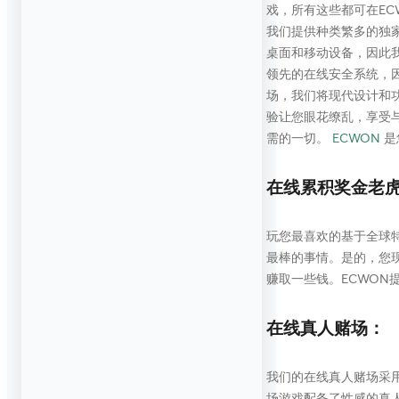
戏，所有这些都可在EC
我们提供种类繁多的独
桌面和移动设备，因此
领先的在线安全系统，
场，我们将现代设计和
验让您眼花缭乱，享受
需的一切。
ECWON
是
在线累积奖金老
玩您最喜欢的基于全球
最棒的事情。是的，您
赚取一些钱。ECWON
在线真人赌场：
我们的在线真人赌场采