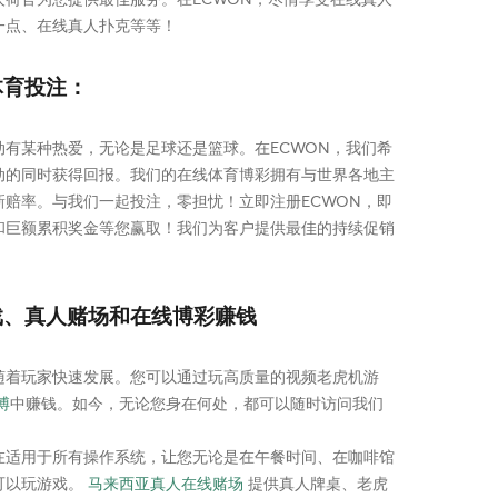
人荷官为您提供最佳服务。在ECWON，尽情享受在线真人
一点、在线真人扑克等等！
体育投注：
动有某种热爱，无论是足球还是篮球。在ECWON，我们希
动的同时获得回报。我们的在线体育博彩拥有与世界各地主
新赔率。与我们一起投注，零担忧！立即注册ECWON，即
和巨额累积奖金等您赢取！我们为客户提供最佳的持续促销
戏、真人赌场和在线博彩赚钱
随着玩家快速发展。您可以通过玩高质量的视频老虎机游
博
中赚钱。如今，无论您身在何处，都可以随时访问我们
在适用于所有操作系统，让您无论是在午餐时间、在咖啡馆
可以玩游戏。
马来西亚真人在线赌场
提供真人牌桌、老虎